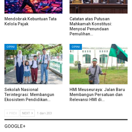
Mendobrak Kebuntuan Tata
Catatan atas Putusan
Kelola Pajak
Mahkamah Konstitusi:
Menyoal Penundaan
Pemulihan…
OPINI
OPINI
Sekolah Nasional
HMI Meuseuraya: Jalan Baru
Terintegrasi: Membangun
Membangun Persatuan dan
Ekosistem Pendidikan…
Relevansi HMI di…
PREV
NEXT
1 dari 203
GOOGLE+