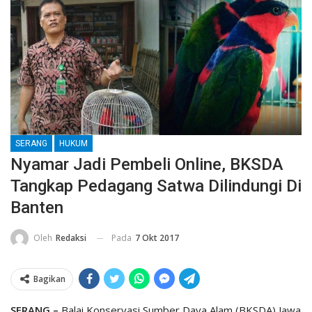
SERANG
HUKUM
Nyamar Jadi Pembeli Online, BKSDA
Tangkap Pedagang Satwa Dilindungi Di
Banten
Pada
7 Okt 2017
Oleh
Redaksi
Bagikan
SERANG –
Balai Konservasi Sumber Daya Alam (BKSDA) Jawa