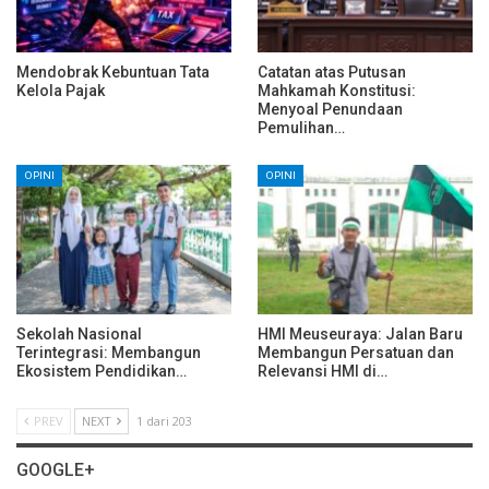
Mendobrak Kebuntuan Tata
Catatan atas Putusan
Kelola Pajak
Mahkamah Konstitusi:
Menyoal Penundaan
Pemulihan…
OPINI
OPINI
Sekolah Nasional
HMI Meuseuraya: Jalan Baru
Terintegrasi: Membangun
Membangun Persatuan dan
Ekosistem Pendidikan…
Relevansi HMI di…
PREV
NEXT
1 dari 203
GOOGLE+