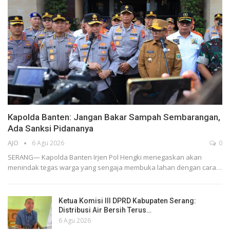
Kapolda Banten: Jangan Bakar Sampah Sembarangan,
Ada Sanksi Pidananya
AJO
6 Agu 2026
0
SERANG— Kapolda Banten Irjen Pol Hengki menegaskan akan
menindak tegas warga yang sengaja membuka lahan dengan cara…
Ketua Komisi III DPRD Kabupaten Serang:
Distribusi Air Bersih Terus…
6 Agu 2026