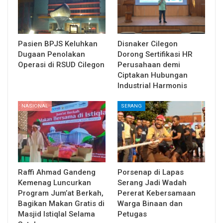
Pasien BPJS Keluhkan
Disnaker Cilegon
Dugaan Penolakan
Dorong Sertifikasi HR
Operasi di RSUD Cilegon
Perusahaan demi
Ciptakan Hubungan
Industrial Harmonis
NASIONAL
SERANG
Raffi Ahmad Gandeng
Porsenap di Lapas
Kemenag Luncurkan
Serang Jadi Wadah
Program Jum’at Berkah,
Pererat Kebersamaan
Bagikan Makan Gratis di
Warga Binaan dan
Masjid Istiqlal Selama
Petugas