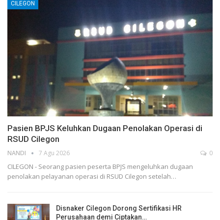
CILEGON
Pasien BPJS Keluhkan Dugaan Penolakan Operasi di
RSUD Cilegon
NANDI
7 Agu 2026
0
CILEGON - Seorang pasien peserta BPJS mengeluhkan dugaan
penolakan pelayanan operasi di RSUD Cilegon setelah…
Disnaker Cilegon Dorong Sertifikasi HR
Perusahaan demi Ciptakan…