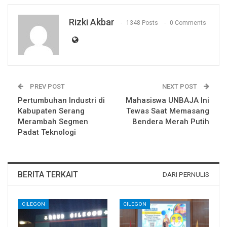
Rizki Akbar
1348 Posts
0 Comments
PREV POST
NEXT POST
Pertumbuhan Industri di
Mahasiswa UNBAJA Ini
Kabupaten Serang
Tewas Saat Memasang
Merambah Segmen
Bendera Merah Putih
Padat Teknologi
BERITA TERKAIT
DARI PERNULIS
CILEGON
CILEGON