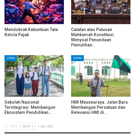
Mendobrak Kebuntuan Tata
Catatan atas Putusan
Kelola Pajak
Mahkamah Konstitusi:
Menyoal Penundaan
Pemulihan…
OPINI
OPINI
Sekolah Nasional
HMI Meuseuraya: Jalan Baru
Terintegrasi: Membangun
Membangun Persatuan dan
Ekosistem Pendidikan…
Relevansi HMI di…
PREV
NEXT
1 dari 203