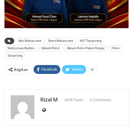
Aksi Mahasiswa
Demo Mahasiswa
HUT Tangerang
Mahasiswa Banten
Oknum Polisi
Oknum Polisi Pukuli Pelajar
Polisi
Tangerang
Bagikan
Facebook
Twitter
Rizal M
2695 Posts
0 Comments