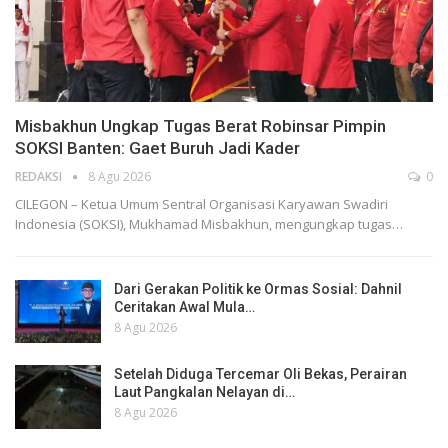
Misbakhun Ungkap Tugas Berat Robinsar Pimpin
SOKSI Banten: Gaet Buruh Jadi Kader
REDAKSI
8 Agu 2026
0
CILEGON – Ketua Umum Sentral Organisasi Karyawan Swadiri
Indonesia (SOKSI), Mukhamad Misbakhun, mengungkap tugas…
Dari Gerakan Politik ke Ormas Sosial: Dahnil
Ceritakan Awal Mula…
8 Agu 2026
Setelah Diduga Tercemar Oli Bekas, Perairan
Laut Pangkalan Nelayan di…
8 Agu 2026