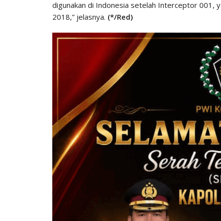
digunakan di Indonesia setelah Interceptor 001, 
2018,” jelasnya.
(*/Red)