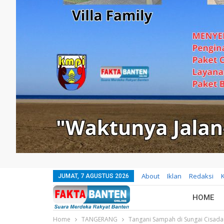
About
Iklan
Redaksi
JUMAT, 7 AGUSTUS 2026
HOME
Home
TANGERANG
Tangani Sampah di Sungai Cisada