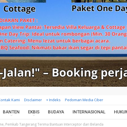
Kontak Kami
Disclaimer
+ Indeks
Pedoman Media Ciber
BANTEN
EKBIS
BUDAYA
INTERNASIONAL
HUKU
ne, Pemkab Tangerang Terima Bantuan Interceptor dari Belanda