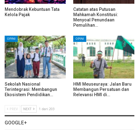
Mendobrak Kebuntuan Tata
Catatan atas Putusan
Kelola Pajak
Mahkamah Konstitusi:
Menyoal Penundaan
Pemulihan…
OPINI
OPINI
Sekolah Nasional
HMI Meuseuraya: Jalan Baru
Terintegrasi: Membangun
Membangun Persatuan dan
Ekosistem Pendidikan…
Relevansi HMI di…
PREV
NEXT
1 dari 203
GOOGLE+