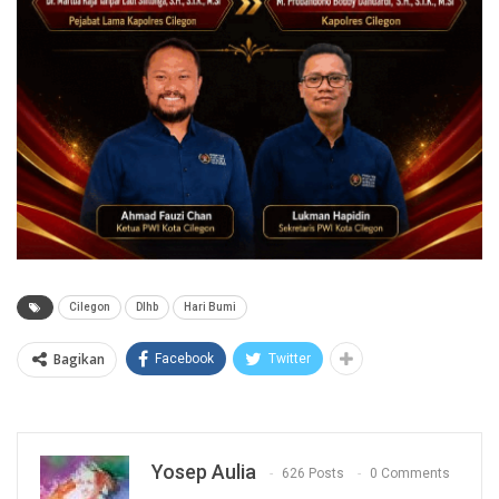
Cilegon
Dlhb
Hari Bumi
Bagikan
Facebook
Twitter
Yosep Aulia
626 Posts
0 Comments