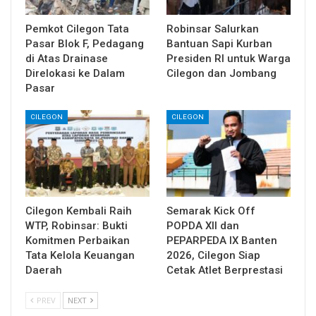
Pemkot Cilegon Tata
Robinsar Salurkan
Pasar Blok F, Pedagang
Bantuan Sapi Kurban
di Atas Drainase
Presiden RI untuk Warga
Direlokasi ke Dalam
Cilegon dan Jombang
Pasar
CILEGON
CILEGON
Cilegon Kembali Raih
Semarak Kick Off
WTP, Robinsar: Bukti
POPDA XII dan
Komitmen Perbaikan
PEPARPEDA IX Banten
Tata Kelola Keuangan
2026, Cilegon Siap
Daerah
Cetak Atlet Berprestasi
PREV
NEXT