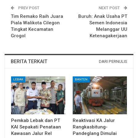
PREV POST
NEXT POST
Tim Remako Raih Juara
Buruh: Anak Usaha PT
Piala Walikota Cilegon
Semen Indonesia
Tingkat Kecamatan
Melanggar UU
Grogol
Ketenagakerjaan
BERITA TERKAIT
DARI PERNULIS
LEBAK
BANTEN
Pemkab Lebak dan PT
Reaktivasi KA Jalur
KAI Sepakati Penataan
Rangkasbitung-
Kawasan Jalur Rel
Pandeglang Dimulai