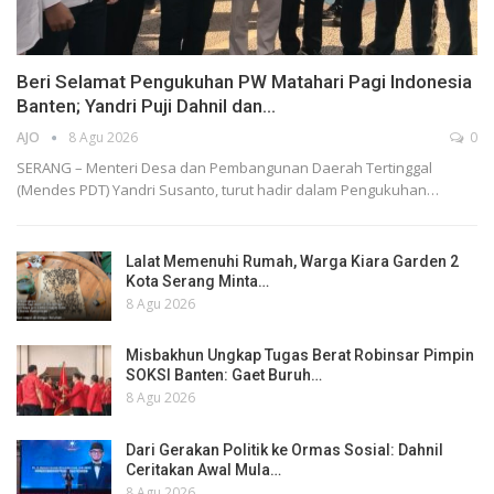
Beri Selamat Pengukuhan PW Matahari Pagi Indonesia
Banten; Yandri Puji Dahnil dan…
AJO
8 Agu 2026
0
SERANG – Menteri Desa dan Pembangunan Daerah Tertinggal
(Mendes PDT) Yandri Susanto, turut hadir dalam Pengukuhan…
Lalat Memenuhi Rumah, Warga Kiara Garden 2
Kota Serang Minta…
8 Agu 2026
Misbakhun Ungkap Tugas Berat Robinsar Pimpin
SOKSI Banten: Gaet Buruh…
8 Agu 2026
Dari Gerakan Politik ke Ormas Sosial: Dahnil
Ceritakan Awal Mula…
8 Agu 2026