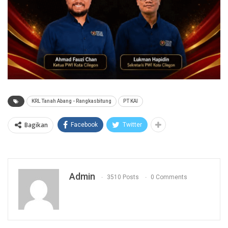
KRL Tanah Abang - Rangkasbitung
PT KAI
Bagikan
Facebook
Twitter
Admin
3510 Posts
0 Comments