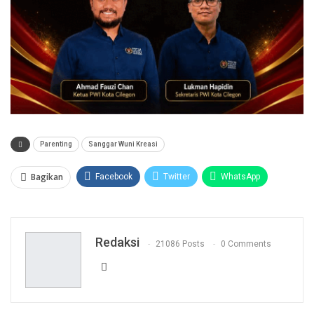
Parenting
Sanggar Wuni Kreasi
Bagikan
Facebook
Twitter
WhatsApp
Facebook Messenger
Telegram
Redaksi
21086 Posts
0 Comments