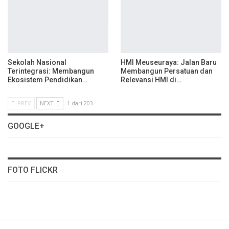
Sekolah Nasional
HMI Meuseuraya: Jalan Baru
Terintegrasi: Membangun
Membangun Persatuan dan
Ekosistem Pendidikan…
Relevansi HMI di…
PREV
NEXT
1 dari 203
GOOGLE+
FOTO FLICKR