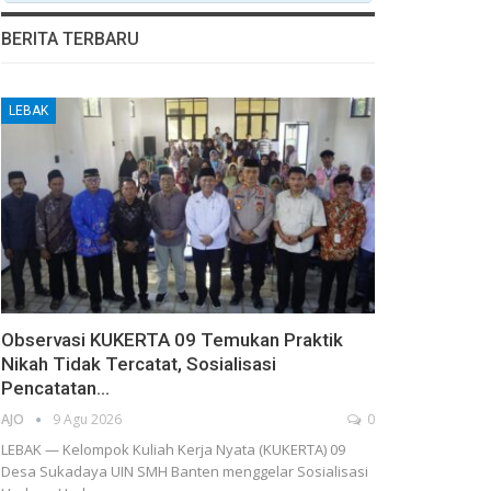
BERITA TERBARU
LEBAK
Observasi KUKERTA 09 Temukan Praktik
Nikah Tidak Tercatat, Sosialisasi
Pencatatan…
AJO
9 Agu 2026
0
LEBAK — Kelompok Kuliah Kerja Nyata (KUKERTA) 09
Desa Sukadaya UIN SMH Banten menggelar Sosialisasi