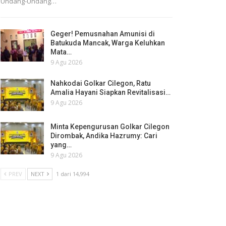
Undang-Undang…
Geger! Pemusnahan Amunisi di
Batukuda Mancak, Warga Keluhkan
Mata…
9 Agu 2026
Nahkodai Golkar Cilegon, Ratu
Amalia Hayani Siapkan Revitalisasi…
9 Agu 2026
Minta Kepengurusan Golkar Cilegon
Dirombak, Andika Hazrumy: Cari
yang…
9 Agu 2026
PREV
NEXT
1 dari 14,994