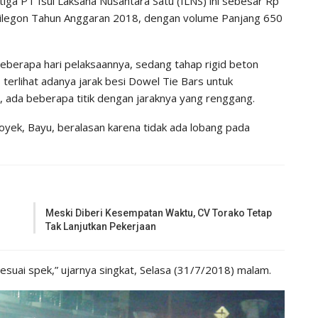
etiga PT Isul Laksana Nusantara Satu (ILNS) ini sebesar Rp
ilegon Tahun Anggaran 2018, dengan volume Panjang 650
beberapa hari pelaksaannya, sedang tahap rigid beton
terlihat adanya jarak besi Dowel Tie Bars untuk
n, ada beberapa titik dengan jaraknya yang renggang.
oyek, Bayu, beralasan karena tidak ada lobang pada
Meski Diberi Kesempatan Waktu, CV Torako Tetap
Tak Lanjutkan Pekerjaan
esuai spek,” ujarnya singkat, Selasa (31/7/2018) malam.