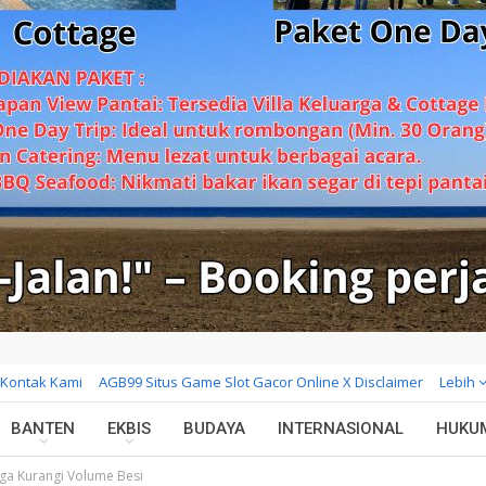
Kontak Kami
AGB99 Situs Game Slot Gacor Online X Disclaimer
Lebih
BANTEN
EKBIS
BUDAYA
INTERNASIONAL
HUKU
uga Kurangi Volume Besi