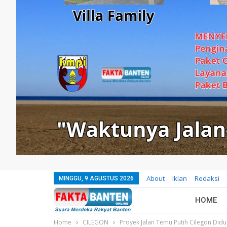
About
Iklan
Redaksi
MINGGU, 9 AGUSTUS 2026
HOME
Home
CILEGON
Proyek Jalan Temu Putih Cilegon Did