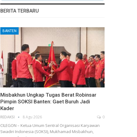
BERITA TERBARU
BANTEN
Misbakhun Ungkap Tugas Berat Robinsar
Pimpin SOKSI Banten: Gaet Buruh Jadi
Kader
REDAKSI
8 Agu 2026
0
CILEGON – Ketua Umum Sentral Organisasi Karyawan
Swadiri Indonesia (SOKSI), Mukhamad Misbakhun,