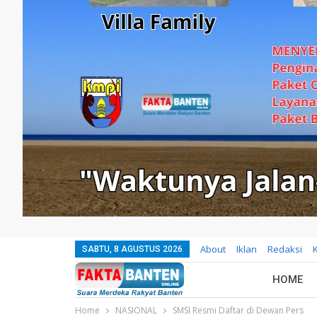
About
Iklan
Redaksi
SABTU, 8 AGUSTUS 2026
HOME
Home
NASIONAL
SMSI Resmi Daftar di Dewan Pers