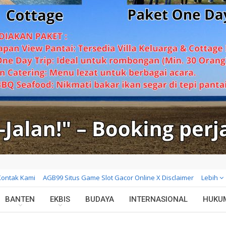
Kontak Kami
AGB99 Situs Game Slot Gacor Online X Disclaimer
Lebih
BANTEN
EKBIS
BUDAYA
INTERNASIONAL
HUKU