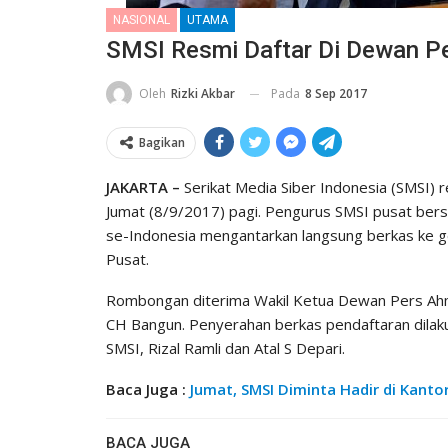
NASIONAL
UTAMA
SMSI Resmi Daftar Di Dewan P
Pada
8 Sep 2017
Oleh
Rizki Akbar
Bagikan
JAKARTA –
Serikat Media Siber Indonesia (SMSI) 
Jumat (8/9/2017) pagi. Pengurus SMSI pusat ber
se-Indonesia mengantarkan langsung berkas ke ged
Pusat.
Rombongan diterima Wakil Ketua Dewan Pers Ahm
CH Bangun. Penyerahan berkas pendaftaran dilak
SMSI, Rizal Ramli dan Atal S Depari.
Baca Juga :
Jumat, SMSI Diminta Hadir di Kant
BACA JUGA