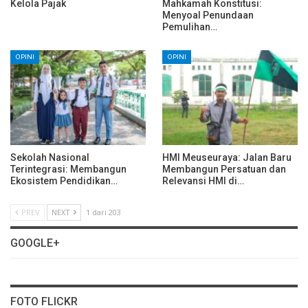
Kelola Pajak
Mahkamah Konstitusi:
Menyoal Penundaan
Pemulihan…
OPINI
OPINI
Sekolah Nasional
HMI Meuseuraya: Jalan Baru
Terintegrasi: Membangun
Membangun Persatuan dan
Ekosistem Pendidikan…
Relevansi HMI di…
PREV
NEXT
1 dari 203
GOOGLE+
FOTO FLICKR