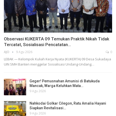
Observasi KUKERTA 09 Temukan Praktik Nikah Tidak
Tercatat, Sosialisasi Pencatatan…
AJO
9 Agu 2026
0
LEBAK — Kelompok Kuliah Kerja Nyata (KUKERTA) 09 Desa Sukadaya
UIN SMH Banten menggelar Sosialisasi Undang-Undang…
Geger! Pemusnahan Amunisi di Batukuda
Mancak, Warga Keluhkan Mata…
9 Agu 2026
Nahkodai Golkar Cilegon, Ratu Amalia Hayani
Siapkan Revitalisasi…
9 Agu 2026