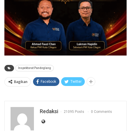
Inspektorat Pandeglang
Bagikan
Facebook
Twitter
Redaksi
21095 Posts
0 Comments