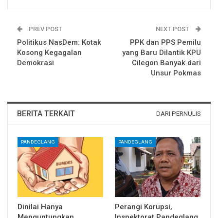
PREV POST
NEXT POST
Politikus NasDem: Kotak
PPK dan PPS Pemilu
Kosong Kegagalan
yang Baru Dilantik KPU
Demokrasi
Cilegon Banyak dari
Unsur Pokmas
BERITA TERKAIT
DARI PERNULIS
PANDEGLANG
PANDEGLANG
Dinilai Hanya
Perangi Korupsi,
Menguntungkan
Inspektorat Pandeglang