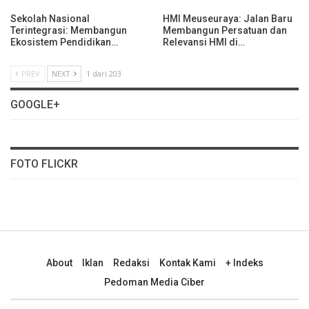
Sekolah Nasional
HMI Meuseuraya: Jalan Baru
Terintegrasi: Membangun
Membangun Persatuan dan
Ekosistem Pendidikan…
Relevansi HMI di…
PREV
NEXT
1 dari 203
GOOGLE+
FOTO FLICKR
About
Iklan
Redaksi
Kontak Kami
+ Indeks
Pedoman Media Ciber