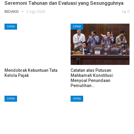
Seremoni Tahunan dan Evaluasi yang Sesungguhnya
REDAKSI
5 Agu 2026
0
OPINI
OPINI
Mendobrak Kebuntuan Tata
Catatan atas Putusan
Kelola Pajak
Mahkamah Konstitusi:
Menyoal Penundaan
Pemulihan…
OPINI
OPINI