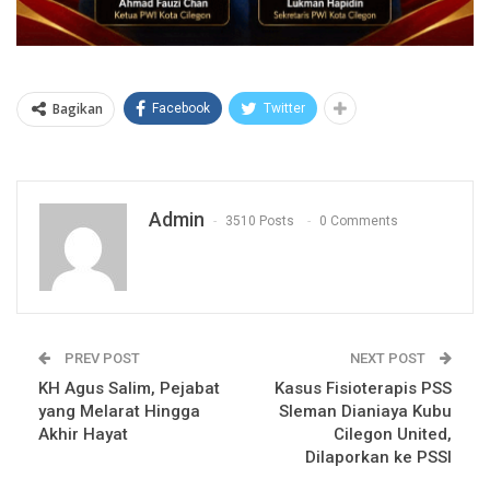
Bagikan
Facebook
Twitter
Admin
3510 Posts
0 Comments
PREV POST
NEXT POST
KH Agus Salim, Pejabat
Kasus Fisioterapis PSS
yang Melarat Hingga
Sleman Dianiaya Kubu
Akhir Hayat
Cilegon United,
Dilaporkan ke PSSI