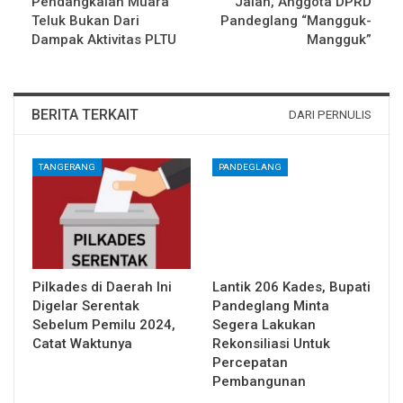
Pendangkalan Muara
Jalan, Anggota DPRD
Teluk Bukan Dari
Pandeglang “Mangguk-
Dampak Aktivitas PLTU
Mangguk”
BERITA TERKAIT
DARI PERNULIS
TANGERANG
PANDEGLANG
Pilkades di Daerah Ini
Lantik 206 Kades, Bupati
Digelar Serentak
Pandeglang Minta
Sebelum Pemilu 2024,
Segera Lakukan
Catat Waktunya
Rekonsiliasi Untuk
Percepatan
Pembangunan