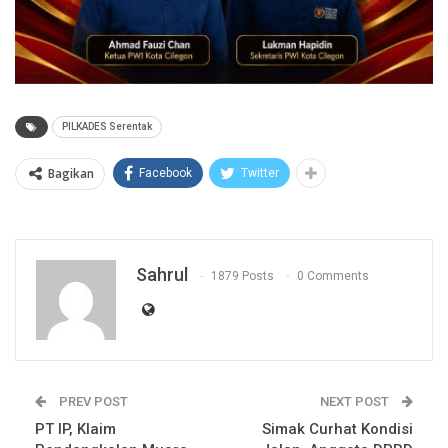
PILKADES Serentak
Bagikan
Facebook
Twitter
Sahrul
1879 Posts
0 Comments
PREV POST
NEXT POST
PT IP, Klaim
Simak Curhat Kondisi