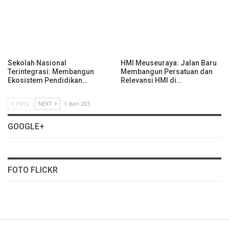
Sekolah Nasional
HMI Meuseuraya: Jalan Baru
Terintegrasi: Membangun
Membangun Persatuan dan
Ekosistem Pendidikan…
Relevansi HMI di…
PREV
NEXT
1 dari 203
GOOGLE+
FOTO FLICKR