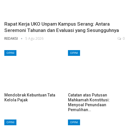
Rapat Kerja UKO Unpam Kampus Serang: Antara
Seremoni Tahunan dan Evaluasi yang Sesungguhnya
REDAKSI
5 Agu 2026
0
OPINI
OPINI
Mendobrak Kebuntuan Tata
Catatan atas Putusan
Kelola Pajak
Mahkamah Konstitusi:
Menyoal Penundaan
Pemulihan…
OPINI
OPINI