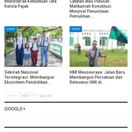
Mendobrak Kebuntuan Tata
Catatan atas Putusan
Kelola Pajak
Mahkamah Konstitusi:
Menyoal Penundaan
Pemulihan…
OPINI
OPINI
Sekolah Nasional
HMI Meuseuraya: Jalan Baru
Terintegrasi: Membangun
Membangun Persatuan dan
Ekosistem Pendidikan…
Relevansi HMI di…
PREV
NEXT
1 dari 203
GOOGLE+