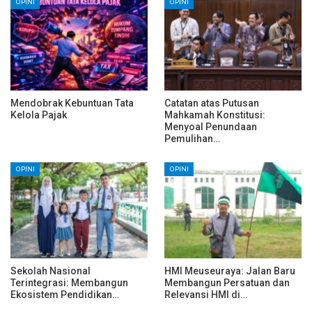
OPINI
OPINI
Mendobrak Kebuntuan Tata
Catatan atas Putusan
Kelola Pajak
Mahkamah Konstitusi:
Menyoal Penundaan
Pemulihan…
OPINI
OPINI
Sekolah Nasional
HMI Meuseuraya: Jalan Baru
Terintegrasi: Membangun
Membangun Persatuan dan
Ekosistem Pendidikan…
Relevansi HMI di…