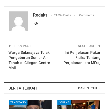
Redaksi
21094 Posts
0 Comments
PREV POST
NEXT POST
Warga Sukmajaya Tolak
Ini Penjelasan Pakar
Pengeboran Sumur Air
Fisika Tentang
Tanah di Cilegon Centre
Perjalanan Isra Mi’raj
Mall
BERITA TERKAIT
DARI PERNULIS
TANGERANG
SERANG