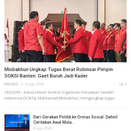
Misbakhun Ungkap Tugas Berat Robinsar Pimpin
SOKSI Banten: Gaet Buruh Jadi Kader
REDAKSI
8 Agu 2026
0
CILEGON – Ketua Umum Sentral Organisasi Karyawan Swadiri
Indonesia (SOKSI), Mukhamad Misbakhun, mengungkap tugas…
Dari Gerakan Politik ke Ormas Sosial: Dahnil
Ceritakan Awal Mula…
8 Agu 2026