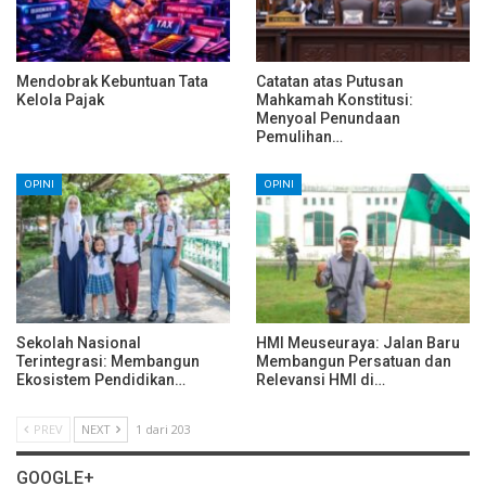
Mendobrak Kebuntuan Tata
Catatan atas Putusan
Kelola Pajak
Mahkamah Konstitusi:
Menyoal Penundaan
Pemulihan…
OPINI
OPINI
Sekolah Nasional
HMI Meuseuraya: Jalan Baru
Terintegrasi: Membangun
Membangun Persatuan dan
Ekosistem Pendidikan…
Relevansi HMI di…
PREV
NEXT
1 dari 203
GOOGLE+