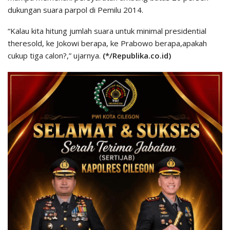
dukungan suara parpol di Pemilu 2014.
“Kalau kita hitung jumlah suara untuk minimal presidential
theresold, ke Jokowi berapa, ke Prabowo berapa,apakah
cukup tiga calon?,” ujarnya.
(*/Republika.co.id)