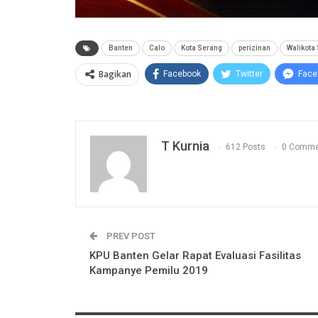
Banten
Calo
Kota Serang
perizinan
Walikota
Bagikan
Facebook
Twitter
Face
T Kurnia
612 Posts
0 Comme
PREV POST
KPU Banten Gelar Rapat Evaluasi Fasilitas
Kampanye Pemilu 2019