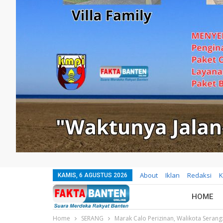
About
Iklan
Redaksi
K
KAMIS, 6 AGUSTUS 2026
HOME
Home
SERANG
Marak Calo Perizinan, Walikota Seran