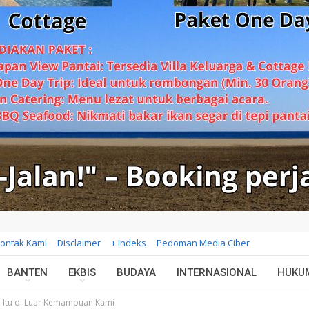
ontak Kami
Disclaimer
+ Indeks
Pedoman Media Ciber
BANTEN
EKBIS
BUDAYA
INTERNASIONAL
HUKU
g: Itu di Luar Kemampuan Kami