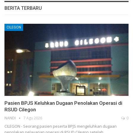
BERITA TERBARU
CILEGON
Pasien BPJS Keluhkan Dugaan Penolakan Operasi di
RSUD Cilegon
NANDI
7 Agu 2026
0
CILEGON - Seorang pasien peserta BPJS mengeluhkan dugaan
penolakan pelayanan operasi di RSUD Cilegon setelah…